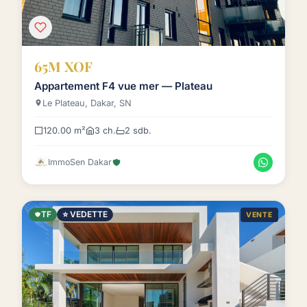
65M XOF
Appartement F4 vue mer — Plateau
Le Plateau, Dakar, SN
120.00 m²
3 ch.
2 sdb.
ImmoSen Dakar
TF
⭐ VEDETTE
VENTE