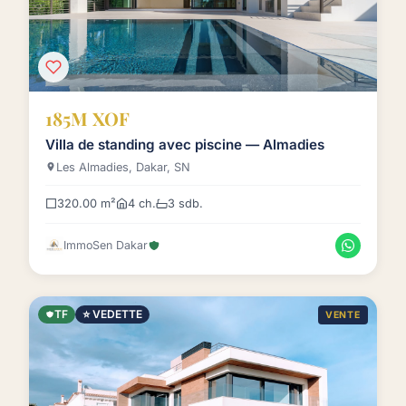
185M XOF
Villa de standing avec piscine — Almadies
Les Almadies, Dakar, SN
320.00 m²
4 ch.
3 sdb.
ImmoSen Dakar
TF
⭐ VEDETTE
VENTE