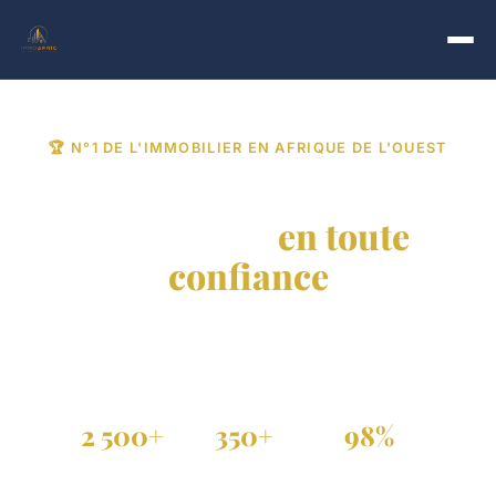
🏆 N°1 DE L'IMMOBILIER EN AFRIQUE DE L'OUEST
Trouvez votre bien
immobilier
en toute
confiance
Achat, vente et location de propriétés vérifiées au
Sénégal, Côte d'Ivoire et dans toute la diaspora.
2 500+
350+
98%
Annonces actives
Agences partenaires
Annonces vérifiées