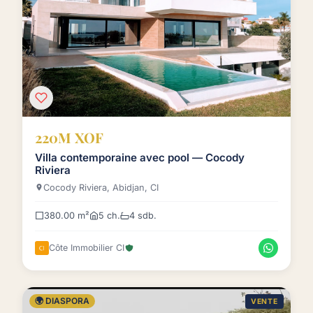
220M XOF
Villa contemporaine avec pool — Cocody
Riviera
Cocody Riviera, Abidjan, CI
380.00 m²
5 ch.
4 sdb.
Côte Immobilier CI
🌍 DIASPORA
VENTE