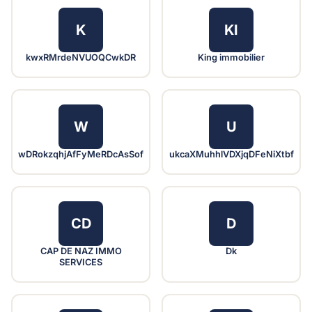
K
KI
kwxRMrdeNVUOQCwkDR
King immobilier
W
U
wDRokzqhjAfFyMeRDcAsSof
ukcaXMuhhlVDXjqDFeNiXtbf
CD
D
CAP DE NAZ IMMO
Dk
SERVICES