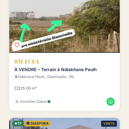
8M FCFA
À VENDRE – Terrain à Ndiakhane Peulh
Diakhane Peulh, Diamniadio, SN
225.00 m²
ImmoSen Dakar
TF
🌍 DIASPORA
VENTE