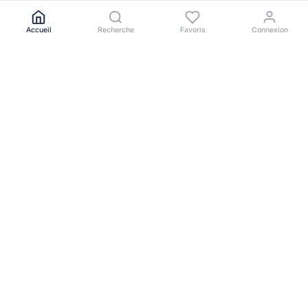
Accueil
Recherche
Favoris
Connexion
Le portail immobilier de référence en Afrique de l'Ouest.
NAVIGATION
Toutes les annonces
Acheter