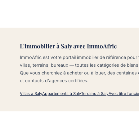
L'immobilier à Saly avec ImmoAfric
ImmoAfric est votre portail immobilier de référence pour
villas, terrains, bureaux — toutes les catégories de biens
Que vous cherchiez à acheter ou à louer, des centaines
et contacts d'agences certifiées.
Villas à Saly
Appartements à Saly
Terrains à Saly
Avec titre foncie