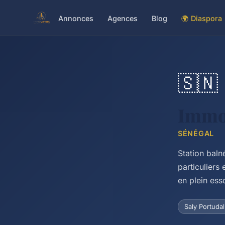
Annonces
Agences
Blog
🌍 Diaspora
🇸🇳
Immob
SÉNÉGAL
Station baln
particuliers
en plein ess
Saly Portudal