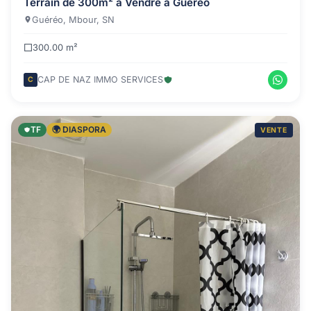
Terrain de 300m² à Vendre à Guéréo
Guéréo, Mbour, SN
300.00 m²
CAP DE NAZ IMMO SERVICES
C
TF
🌍 DIASPORA
VENTE