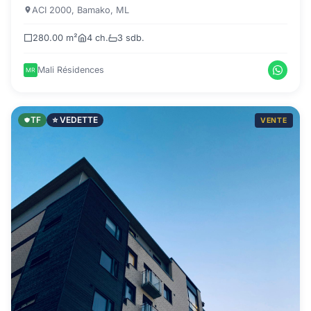
ACI 2000, Bamako, ML
280.00 m²
4 ch.
3 sdb.
Mali Résidences
TF
⭐ VEDETTE
VENTE