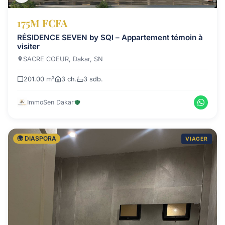
175M FCFA
RÉSIDENCE SEVEN by SQI – Appartement témoin à
visiter
SACRE COEUR, Dakar, SN
201.00 m²
3 ch.
3 sdb.
ImmoSen Dakar
🌍 DIASPORA
VIAGER