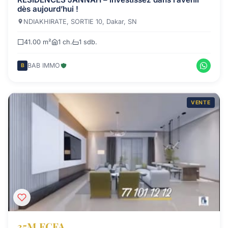
dès aujourd’hui !
NDIAKHIRATE, SORTIE 10, Dakar, SN
41.00 m²
1 ch.
1 sdb.
BAB IMMO
B
VENTE
35M FCFA