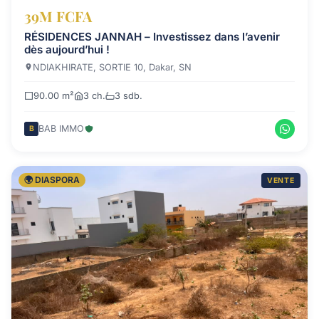
39M FCFA
RÉSIDENCES JANNAH – Investissez dans l’avenir
dès aujourd’hui !
NDIAKHIRATE, SORTIE 10, Dakar, SN
90.00 m²
3 ch.
3 sdb.
BAB IMMO
B
🌍 DIASPORA
VENTE