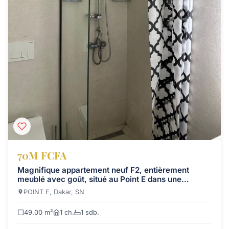
70M FCFA
Magnifique appartement neuf F2, entièrement
meublé avec goût, situé au Point E dans une
nouvelle résidence moderne de haut standing (SS +
POINT E, Dakar, SN
mezzanine + 8 étages).
49.00 m²
1 ch.
1 sdb.