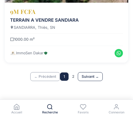
9M FCFA
TERRAIN A VENDRE SANDIARA
SANDIARRA, Thiès, SN
1000.00 m²
ImmoSen Dakar
← Précédent
1
2
Suivant →
Accueil
Recherche
Favoris
Connexion