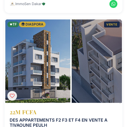
ImmoSen Dakar
TF
🌍 DIASPORA
VENTE
22M FCFA
DES APPARTEMENTS F2 F3 ET F4 EN VENTE A
TIVAOUNE PEULH