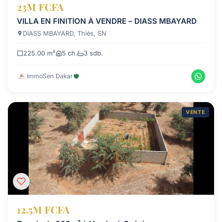
23M FCFA
VILLA EN FINITION À VENDRE – DIASS MBAYARD
DIASS MBAYARD, Thiès, SN
225.00 m²
5 ch.
3 sdb.
ImmoSen Dakar
VENTE
12.5M FCFA