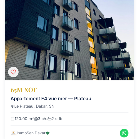
65M XOF
Appartement F4 vue mer — Plateau
Le Plateau, Dakar, SN
120.00 m²
3 ch.
2 sdb.
ImmoSen Dakar