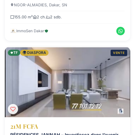
NGOR-ALMADIES, Dakar, SN
155.00 m²
2 ch.
2 sdb.
ImmoSen Dakar
TF
🌍 DIASPORA
VENTE
21M FCFA
RÉSIDENCES JANNAH – Investissez dans l’avenir