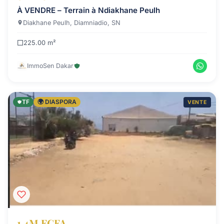
À VENDRE – Terrain à Ndiakhane Peulh
Diakhane Peulh, Diamniadio, SN
225.00 m²
ImmoSen Dakar
TF
🌍 DIASPORA
VENTE
1.4M FCFA