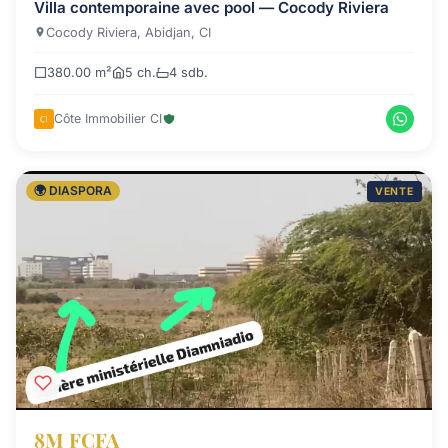
Villa contemporaine avec pool — Cocody Riviera
Cocody Riviera, Abidjan, CI
380.00 m²
5 ch.
4 sdb.
Côte Immobilier CI
🌍 DIASPORA
VENTE
8M FCFA