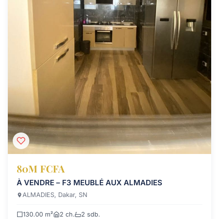
80M FCFA
À VENDRE – F3 MEUBLÉ AUX ALMADIES
ALMADIES, Dakar, SN
130.00 m²
2 ch.
2 sdb.