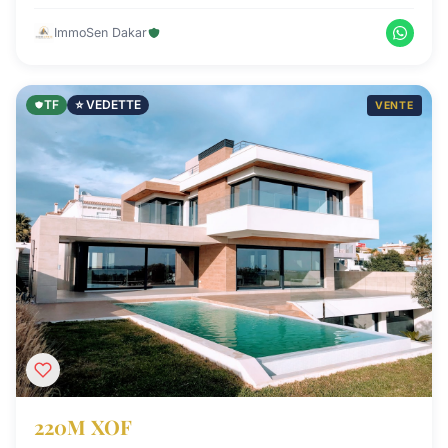
ImmoSen Dakar
TF
⭐ VEDETTE
VENTE
220M XOF