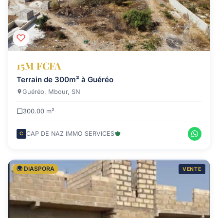
15M FCFA
Terrain de 300m² à Guéréo
Guéréo, Mbour, SN
300.00 m²
CAP DE NAZ IMMO SERVICES
C
🌍 DIASPORA
VENTE