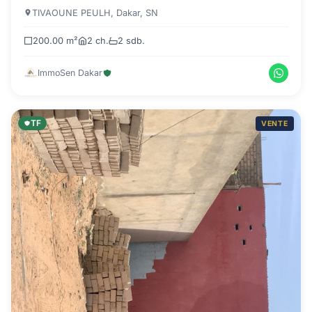
TIVAOUNE PEULH, Dakar, SN
200.00 m²
2 ch.
2 sdb.
ImmoSen Dakar
TF
VENTE