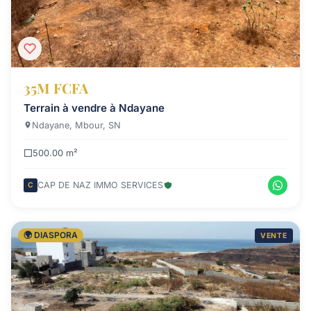
35M FCFA
Terrain à vendre à Ndayane
Ndayane, Mbour, SN
500.00 m²
CAP DE NAZ IMMO SERVICES
C
🌍 DIASPORA
VENTE