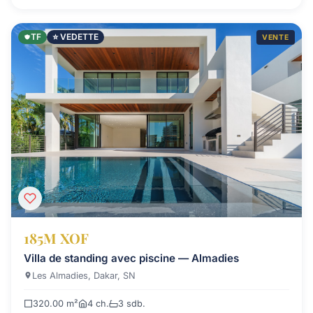
TF
⭐ VEDETTE
VENTE
185M XOF
Villa de standing avec piscine — Almadies
Les Almadies, Dakar, SN
320.00 m²
4 ch.
3 sdb.