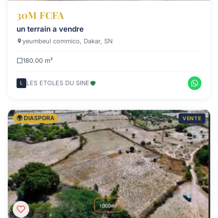
30M FCFA
un terrain a vendre
yeumbeul commico, Dakar, SN
180.00 m²
LES ETOLES DU SINE
L
🌍 DIASPORA
VENTE