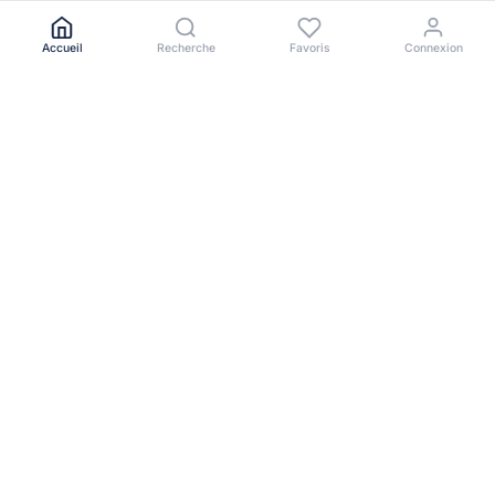
Accueil
Recherche
Favoris
Connexion
Le portail immobilier de référence en Afrique de l'Ouest.
NAVIGATION
Toutes les annonces
Acheter