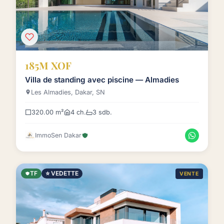
185M XOF
Villa de standing avec piscine — Almadies
Les Almadies, Dakar, SN
320.00 m²
4 ch.
3 sdb.
ImmoSen Dakar
TF
⭐ VEDETTE
VENTE