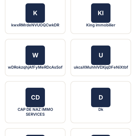
K
KI
kwxRMrdeNVUOQCwkDR
King immobilier
W
U
wDRokzqhjAfFyMeRDcAsSof
ukcaXMuhhlVDXjqDFeNiXtbf
CD
D
CAP DE NAZ IMMO
Dk
SERVICES