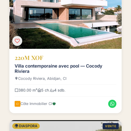
220M XOF
Villa contemporaine avec pool — Cocody
Riviera
Cocody Riviera, Abidjan, CI
380.00 m²
5 ch.
4 sdb.
Côte Immobilier CI
🌍 DIASPORA
VENTE