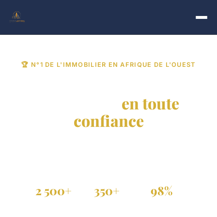
🏆 N°1 DE L'IMMOBILIER EN AFRIQUE DE L'OUEST
Trouvez votre bien
immobilier
en toute
confiance
Achat, vente et location de propriétés vérifiées au
Sénégal, Côte d'Ivoire et dans toute la diaspora.
2 500+
350+
98%
Annonces actives
Agences partenaires
Annonces vérifiées