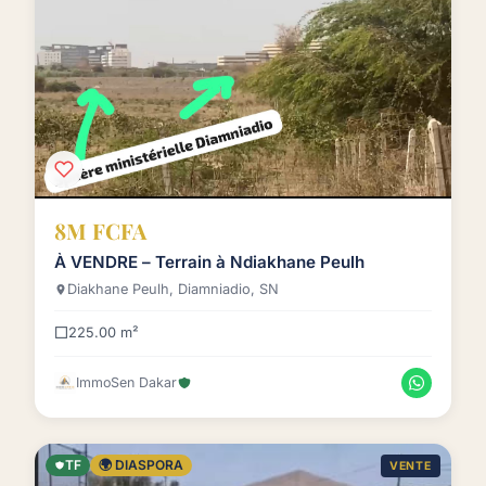
8M FCFA
À VENDRE – Terrain à Ndiakhane Peulh
Diakhane Peulh, Diamniadio, SN
225.00 m²
ImmoSen Dakar
TF
🌍 DIASPORA
VENTE