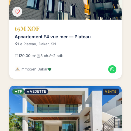
65M XOF
Appartement F4 vue mer — Plateau
Le Plateau, Dakar, SN
120.00 m²
3 ch.
2 sdb.
ImmoSen Dakar
TF
⭐ VEDETTE
VENTE