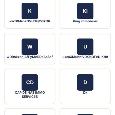
K
KI
kwxRMrdeNVUOQCwkDR
King immobilier
W
U
wDRokzqhjAfFyMeRDcAsSof
ukcaXMuhhlVDXjqDFeNiXtbf
CD
D
CAP DE NAZ IMMO
Dk
SERVICES