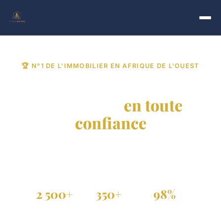
🏆 N°1 DE L'IMMOBILIER EN AFRIQUE DE L'OUEST
Trouvez votre bien
immobilier
en toute
confiance
Achat, vente et location de propriétés vérifiées au
Sénégal, Côte d'Ivoire et dans toute la diaspora.
2 500+
350+
98%
Annonces actives
Agences partenaires
Annonces vérifiées