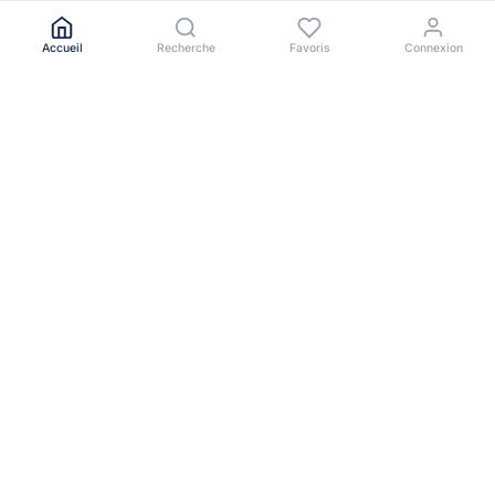
Accueil
Recherche
Favoris
Connexion
Le portail immobilier de référence en Afrique de l'Ouest.
NAVIGATION
Toutes les annonces
Acheter