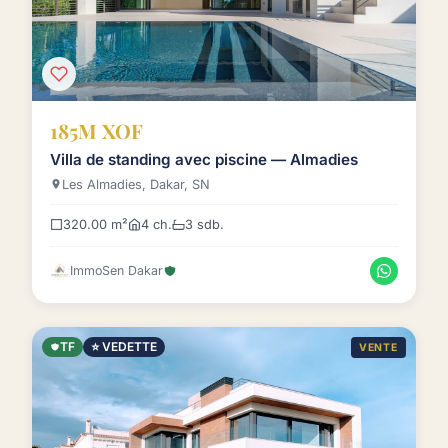
185M XOF
Villa de standing avec piscine — Almadies
Les Almadies, Dakar, SN
320.00 m²
4 ch.
3 sdb.
ImmoSen Dakar
TF
⭐ VEDETTE
VENTE