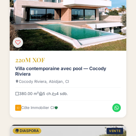
220M XOF
Villa contemporaine avec pool — Cocody
Riviera
Cocody Riviera, Abidjan, CI
380.00 m²
5 ch.
4 sdb.
Côte Immobilier CI
🌍 DIASPORA
VENTE