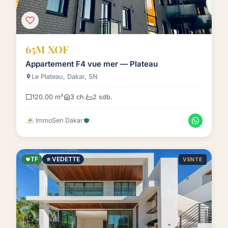
65M XOF
Appartement F4 vue mer — Plateau
Le Plateau, Dakar, SN
120.00 m²
3 ch.
2 sdb.
ImmoSen Dakar
TF
⭐ VEDETTE
VENTE