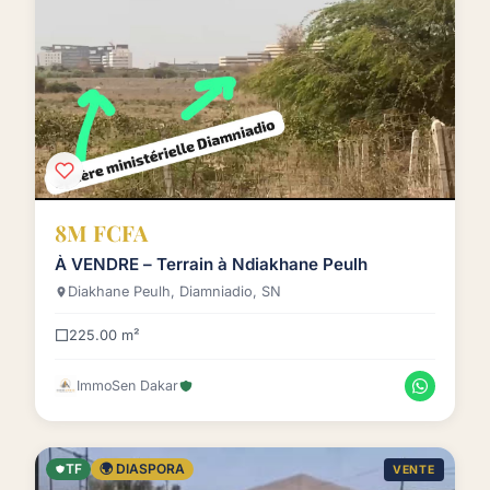
8M FCFA
À VENDRE – Terrain à Ndiakhane Peulh
Diakhane Peulh, Diamniadio, SN
225.00 m²
ImmoSen Dakar
TF
🌍 DIASPORA
VENTE