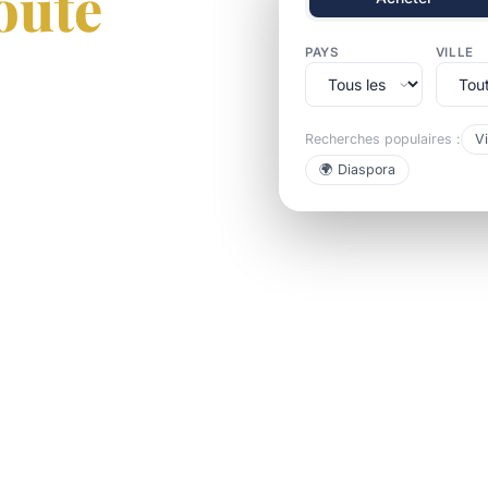
oute
PAYS
VILLE
Recherches populaires :
Vi
au Sénégal, Côte d'Ivoire
🌍 Diaspora