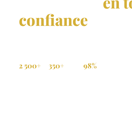
immobilier
en t
confiance
Achat, vente et location de propriétés vérifiées 
et dans toute la diaspora.
2 500+
350+
98%
Annonces actives
Agences partenaires
Annonces vérifiées