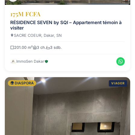
175M FCFA
RÉSIDENCE SEVEN by SQI – Appartement témoin à
visiter
SACRE COEUR, Dakar, SN
201.00 m²
3 ch.
3 sdb.
ImmoSen Dakar
🌍 DIASPORA
VIAGER