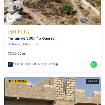
15M FCFA
Terrain de 300m² à Guéréo
Guéréo, Mbour, SN
300.00 m²
CAP DE NAZ IMMO SERVICES
C
🌍 DIASPORA
VENTE