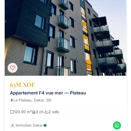
65M XOF
Appartement F4 vue mer — Plateau
Le Plateau, Dakar, SN
120.00 m²
3 ch.
2 sdb.
ImmoSen Dakar