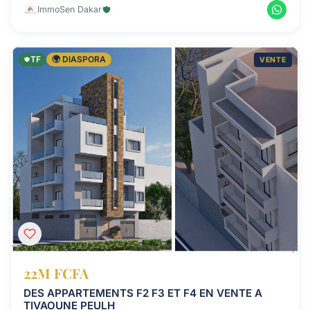
ImmoSen Dakar
TF
🌍 DIASPORA
VENTE
22M FCFA
DES APPARTEMENTS F2 F3 ET F4 EN VENTE A
TIVAOUNE PEULH