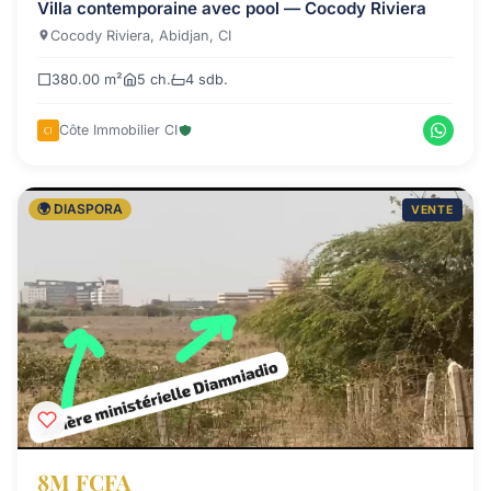
Villa contemporaine avec pool — Cocody Riviera
Cocody Riviera, Abidjan, CI
380.00 m²
5 ch.
4 sdb.
Côte Immobilier CI
🌍 DIASPORA
VENTE
8M FCFA