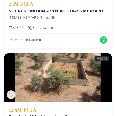
23M FCFA
VILLA EN FINITION À VENDRE – DIASS MBAYARD
DIASS MBAYARD, Thiès, SN
225.00 m²
5 ch.
3 sdb.
ImmoSen Dakar
VENTE
12.5M FCFA