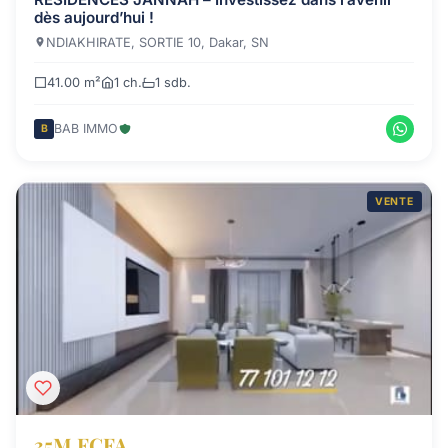
dès aujourd’hui !
NDIAKHIRATE, SORTIE 10, Dakar, SN
41.00 m²
1 ch.
1 sdb.
BAB IMMO
B
VENTE
35M FCFA