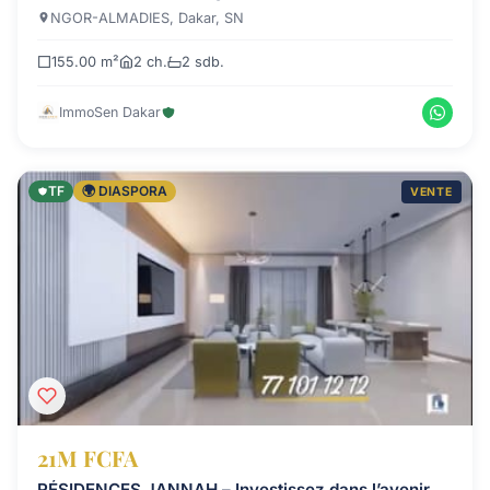
NGOR-ALMADIES, Dakar, SN
155.00 m²
2 ch.
2 sdb.
ImmoSen Dakar
TF
🌍 DIASPORA
VENTE
21M FCFA
RÉSIDENCES JANNAH – Investissez dans l’avenir