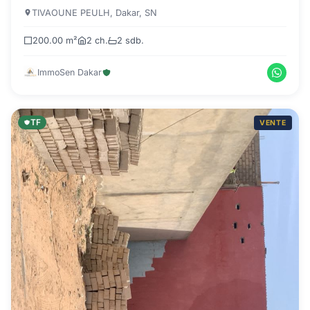
TIVAOUNE PEULH, Dakar, SN
200.00 m²
2 ch.
2 sdb.
ImmoSen Dakar
TF
VENTE