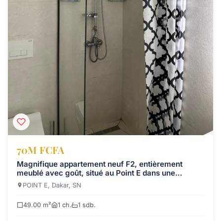
70M FCFA
Magnifique appartement neuf F2, entièrement
meublé avec goût, situé au Point E dans une
nouvelle résidence moderne de haut standing (SS +
POINT E, Dakar, SN
mezzanine + 8 étages).
49.00 m²
1 ch.
1 sdb.