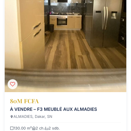
80M FCFA
À VENDRE – F3 MEUBLÉ AUX ALMADIES
ALMADIES, Dakar, SN
130.00 m²
2 ch.
2 sdb.