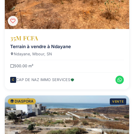
35M FCFA
Terrain à vendre à Ndayane
Ndayane, Mbour, SN
500.00 m²
CAP DE NAZ IMMO SERVICES
C
🌍 DIASPORA
VENTE