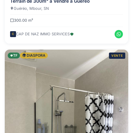
Terrain de 300m² à Vendre à Guéréo
Guéréo, Mbour, SN
300.00 m²
CAP DE NAZ IMMO SERVICES
C
TF
🌍 DIASPORA
VENTE