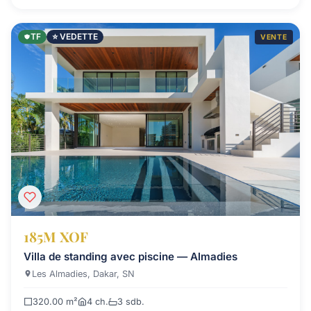
TF
⭐ VEDETTE
VENTE
185M XOF
Villa de standing avec piscine — Almadies
Les Almadies, Dakar, SN
320.00 m²
4 ch.
3 sdb.