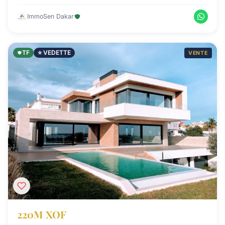
ImmoSen Dakar
TF
⭐ VEDETTE
VENTE
220M XOF