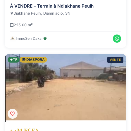
À VENDRE – Terrain à Ndiakhane Peulh
Diakhane Peulh, Diamniadio, SN
225.00 m²
ImmoSen Dakar
TF
🌍 DIASPORA
VENTE
1.4M FCFA