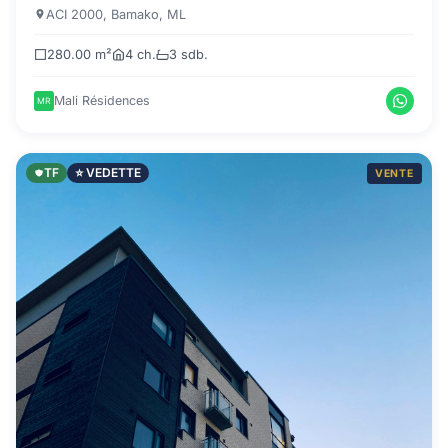
ACI 2000, Bamako, ML
280.00 m²
4 ch.
3 sdb.
Mali Résidences
TF
⭐ VEDETTE
VENTE