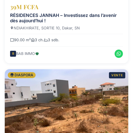
39M FCFA
RÉSIDENCES JANNAH – Investissez dans l’avenir
dès aujourd’hui !
NDIAKHIRATE, SORTIE 10, Dakar, SN
90.00 m²
3 ch.
3 sdb.
BAB IMMO
B
🌍 DIASPORA
VENTE