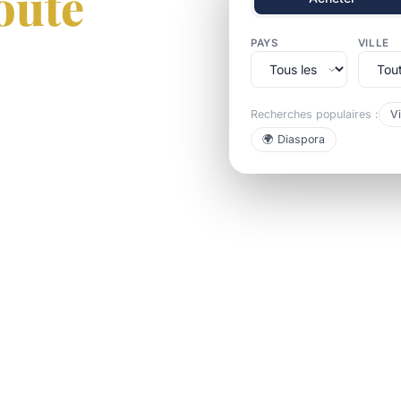
oute
PAYS
VILLE
Recherches populaires :
Vi
au Sénégal, Côte d'Ivoire
🌍 Diaspora