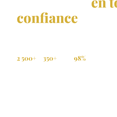
immobilier
en t
confiance
Achat, vente et location de propriétés vérifiées 
et dans toute la diaspora.
2 500+
350+
98%
Annonces actives
Agences partenaires
Annonces vérifiées