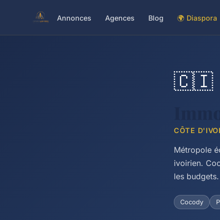
Annonces
Agences
Blog
🌍 Diaspora
🇨🇮
Immob
CÔTE D'IVO
Métropole éc
ivoirien. Co
les budgets.
Cocody
P