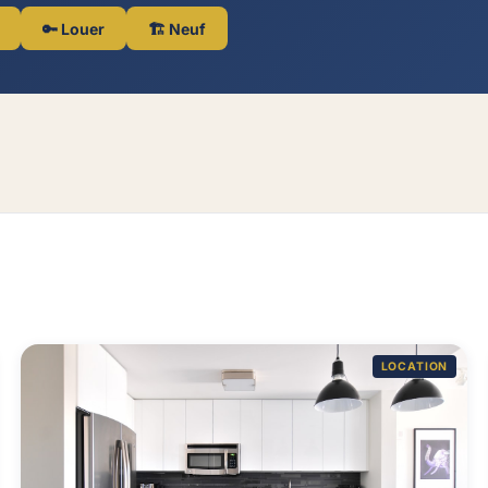
🔑 Louer
🏗️ Neuf
LOCATION