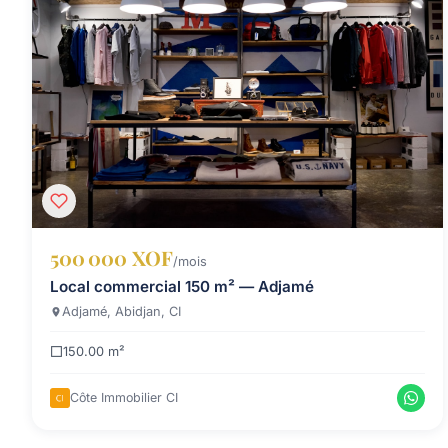
500 000 XOF
/mois
Local commercial 150 m² — Adjamé
Adjamé, Abidjan, CI
150.00 m²
Côte Immobilier CI