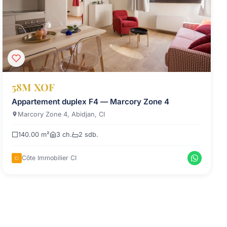
58M XOF
Appartement duplex F4 — Marcory Zone 4
Marcory Zone 4, Abidjan, CI
140.00 m²
3 ch.
2 sdb.
Côte Immobilier CI