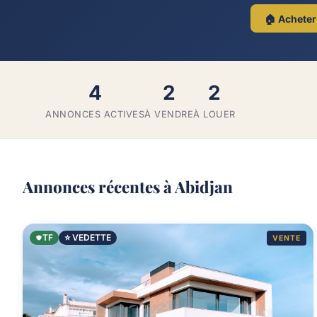
🏠 Acheter
4
2
2
ANNONCES ACTIVES
À VENDRE
À LOUER
Annonces récentes à Abidjan
TF
⭐ VEDETTE
VENTE