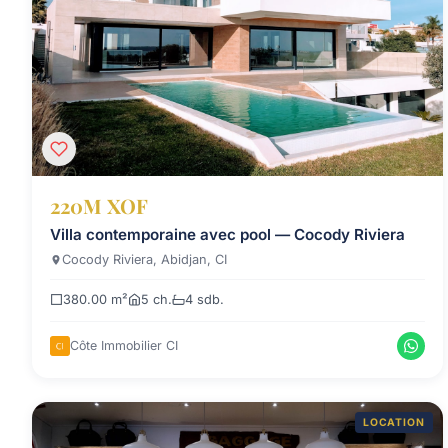
220M XOF
Villa contemporaine avec pool — Cocody Riviera
Cocody Riviera, Abidjan, CI
380.00 m²
5 ch.
4 sdb.
Côte Immobilier CI
LOCATION