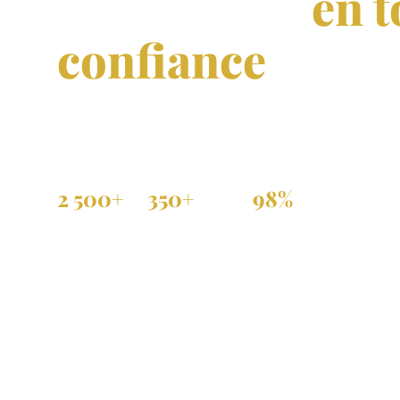
immobilier
en t
confiance
Achat, vente et location de propriétés vérifiées 
et dans toute la diaspora.
2 500+
350+
98%
Annonces actives
Agences partenaires
Annonces vérifiées