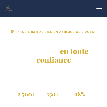
🏆 N°1 DE L'IMMOBILIER EN AFRIQUE DE L'OUEST
Trouvez votre bien
immobilier
en toute
confiance
Achat, vente et location de propriétés vérifiées au
Sénégal, Côte d'Ivoire et dans toute la diaspora.
2 500+
350+
98%
Annonces actives
Agences partenaires
Annonces vérifiées