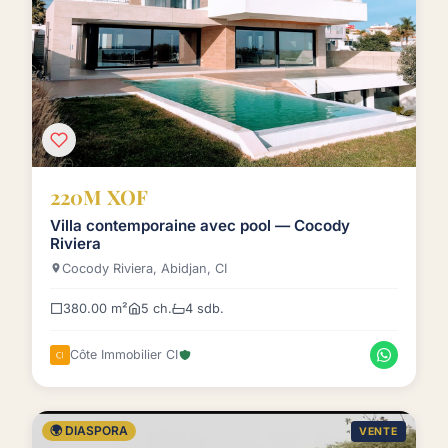
220M XOF
Villa contemporaine avec pool — Cocody
Riviera
Cocody Riviera, Abidjan, CI
380.00 m²
5 ch.
4 sdb.
Côte Immobilier CI
🌍 DIASPORA
VENTE