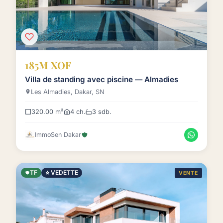
185M XOF
Villa de standing avec piscine — Almadies
Les Almadies, Dakar, SN
320.00 m²
4 ch.
3 sdb.
ImmoSen Dakar
TF
⭐ VEDETTE
VENTE