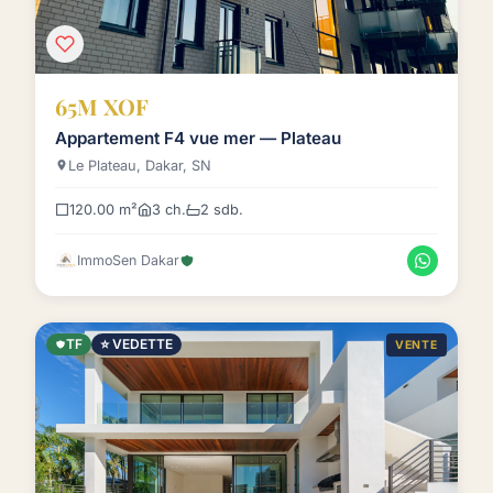
65M XOF
Appartement F4 vue mer — Plateau
Le Plateau, Dakar, SN
120.00 m²
3 ch.
2 sdb.
ImmoSen Dakar
TF
⭐ VEDETTE
VENTE