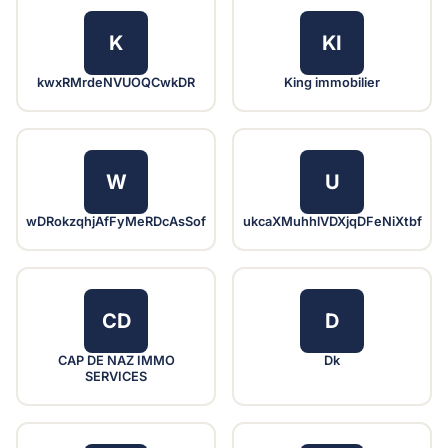
K
KI
kwxRMrdeNVUOQCwkDR
King immobilier
W
U
wDRokzqhjAfFyMeRDcAsSof
ukcaXMuhhlVDXjqDFeNiXtbf
CD
D
CAP DE NAZ IMMO
Dk
SERVICES