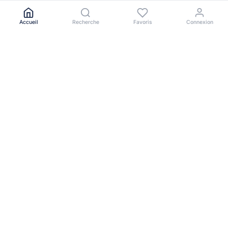
Accueil
Recherche
Favoris
Connexion
Le portail immobilier de référence en Afrique de l'Ouest.
NAVIGATION
Toutes les annonces
Acheter