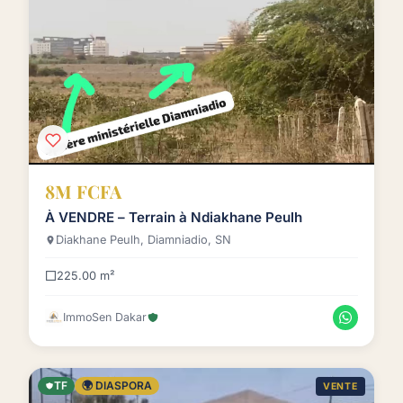
8M FCFA
À VENDRE – Terrain à Ndiakhane Peulh
Diakhane Peulh, Diamniadio, SN
225.00 m²
ImmoSen Dakar
TF
🌍 DIASPORA
VENTE