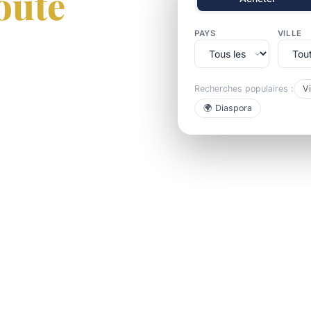
oute
PAYS
VILLE
Recherches populaires :
Vi
au Sénégal, Côte d'Ivoire
🌍 Diaspora