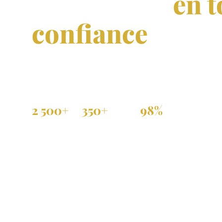
immobilier
en t
confiance
Achat, vente et location de propriétés vérifiées 
et dans toute la diaspora.
2 500+
350+
98%
Annonces actives
Agences partenaires
Annonces vérifiées