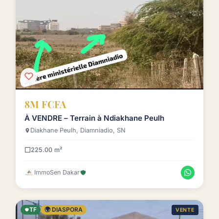
8M FCFA
À VENDRE – Terrain à Ndiakhane Peulh
Diakhane Peulh, Diamniadio, SN
225.00 m²
ImmoSen Dakar
TF
🌍 DIASPORA
VENTE