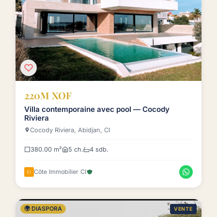
220M XOF
Villa contemporaine avec pool — Cocody
Riviera
Cocody Riviera, Abidjan, CI
380.00 m²
5 ch.
4 sdb.
Côte Immobilier CI
🌍 DIASPORA
VENTE