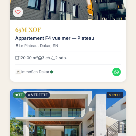
65M XOF
Appartement F4 vue mer — Plateau
Le Plateau, Dakar, SN
120.00 m²
3 ch.
2 sdb.
ImmoSen Dakar
TF
⭐ VEDETTE
VENTE