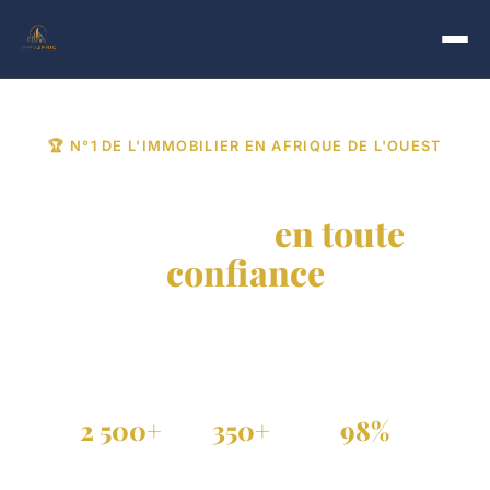
🏆 N°1 DE L'IMMOBILIER EN AFRIQUE DE L'OUEST
Trouvez votre bien
immobilier
en toute
confiance
Achat, vente et location de propriétés vérifiées au
Sénégal, Côte d'Ivoire et dans toute la diaspora.
2 500+
350+
98%
Annonces actives
Agences partenaires
Annonces vérifiées