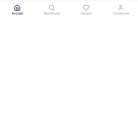
Accueil
Recherche
Favoris
Connexion
Le portail immobilier de référence en Afrique de l'Ouest.
NAVIGATION
Toutes les annonces
Acheter