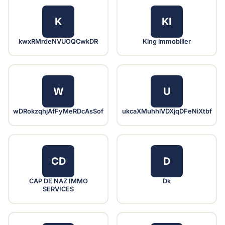
K
KI
kwxRMrdeNVUOQCwkDR
King immobilier
W
U
wDRokzqhjAfFyMeRDcAsSof
ukcaXMuhhlVDXjqDFeNiXtbf
CD
D
CAP DE NAZ IMMO
Dk
SERVICES