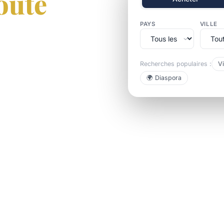
oute
PAYS
VILLE
Recherches populaires :
Vi
au Sénégal, Côte d'Ivoire
🌍 Diaspora