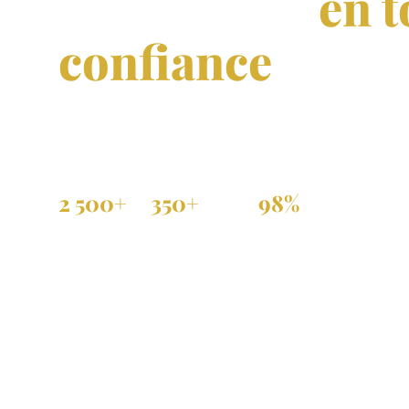
immobilier
en t
confiance
Achat, vente et location de propriétés vérifiées 
et dans toute la diaspora.
2 500+
350+
98%
Annonces actives
Agences partenaires
Annonces vérifiées