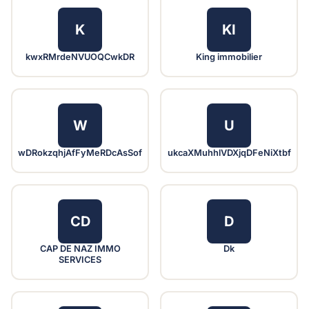
K
KI
kwxRMrdeNVUOQCwkDR
King immobilier
W
U
wDRokzqhjAfFyMeRDcAsSof
ukcaXMuhhlVDXjqDFeNiXtbf
CD
D
CAP DE NAZ IMMO
Dk
SERVICES