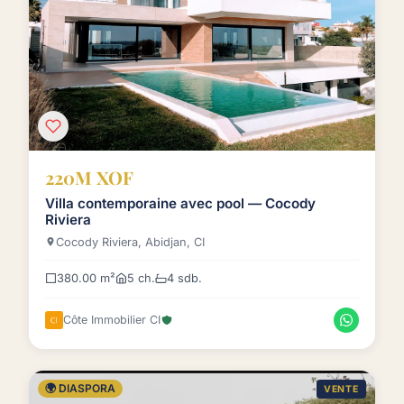
220M XOF
Villa contemporaine avec pool — Cocody
Riviera
Cocody Riviera, Abidjan, CI
380.00 m²
5 ch.
4 sdb.
Côte Immobilier CI
🌍 DIASPORA
VENTE