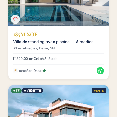
185M XOF
Villa de standing avec piscine — Almadies
Les Almadies, Dakar, SN
320.00 m²
4 ch.
3 sdb.
ImmoSen Dakar
TF
⭐ VEDETTE
VENTE