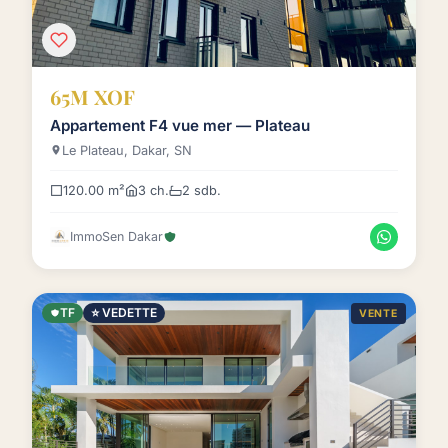
65M XOF
Appartement F4 vue mer — Plateau
Le Plateau, Dakar, SN
120.00 m²
3 ch.
2 sdb.
ImmoSen Dakar
TF
⭐ VEDETTE
VENTE