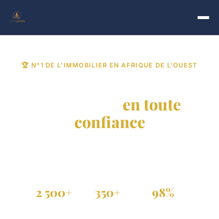
🏆 N°1 DE L'IMMOBILIER EN AFRIQUE DE L'OUEST
Trouvez votre bien
immobilier
en toute
confiance
Achat, vente et location de propriétés vérifiées au
Sénégal, Côte d'Ivoire et dans toute la diaspora.
2 500+
350+
98%
Annonces actives
Agences partenaires
Annonces vérifiées