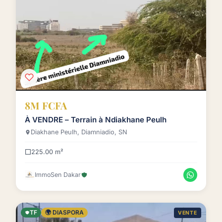
8M FCFA
À VENDRE – Terrain à Ndiakhane Peulh
Diakhane Peulh, Diamniadio, SN
225.00 m²
ImmoSen Dakar
TF
🌍 DIASPORA
VENTE