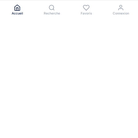
Accueil
Recherche
Favoris
Connexion
Le portail immobilier de référence en Afrique de l'Ouest.
NAVIGATION
Toutes les annonces
Acheter