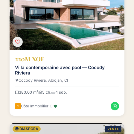
220M XOF
Villa contemporaine avec pool — Cocody
Riviera
Cocody Riviera, Abidjan, CI
380.00 m²
5 ch.
4 sdb.
Côte Immobilier CI
🌍 DIASPORA
VENTE