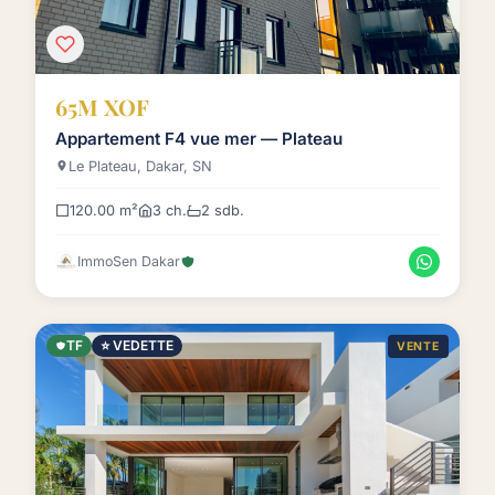
65M XOF
Appartement F4 vue mer — Plateau
Le Plateau, Dakar, SN
120.00 m²
3 ch.
2 sdb.
ImmoSen Dakar
TF
⭐ VEDETTE
VENTE