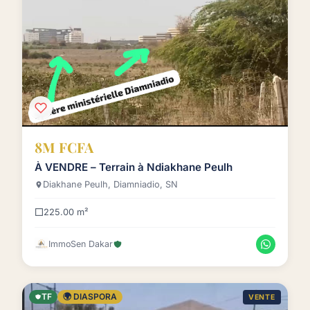
8M FCFA
À VENDRE – Terrain à Ndiakhane Peulh
Diakhane Peulh, Diamniadio, SN
225.00 m²
ImmoSen Dakar
TF
🌍 DIASPORA
VENTE