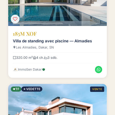
185M XOF
Villa de standing avec piscine — Almadies
Les Almadies, Dakar, SN
320.00 m²
4 ch.
3 sdb.
ImmoSen Dakar
TF
⭐ VEDETTE
VENTE