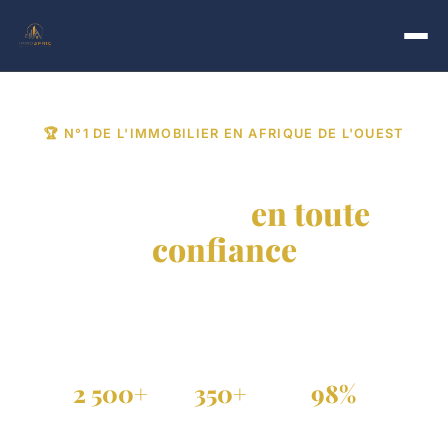
🏆 N°1 DE L'IMMOBILIER EN AFRIQUE DE L'OUEST
Trouvez votre bien
immobilier
en toute
confiance
Achat, vente et location de propriétés vérifiées au
Sénégal, Côte d'Ivoire et dans toute la diaspora.
2 500+
350+
98%
Annonces actives
Agences partenaires
Annonces vérifiées