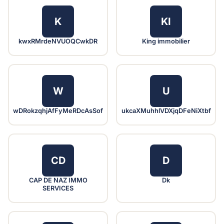
K
KI
kwxRMrdeNVUOQCwkDR
King immobilier
W
U
wDRokzqhjAfFyMeRDcAsSof
ukcaXMuhhlVDXjqDFeNiXtbf
CD
D
CAP DE NAZ IMMO
Dk
SERVICES