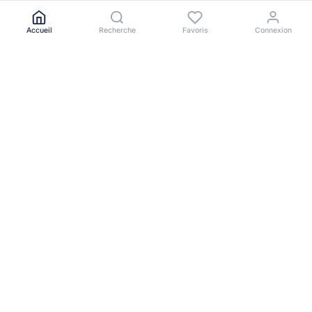
Accueil
Recherche
Favoris
Connexion
Le portail immobilier de référence en Afrique de l'Ouest.
NAVIGATION
Toutes les annonces
Acheter