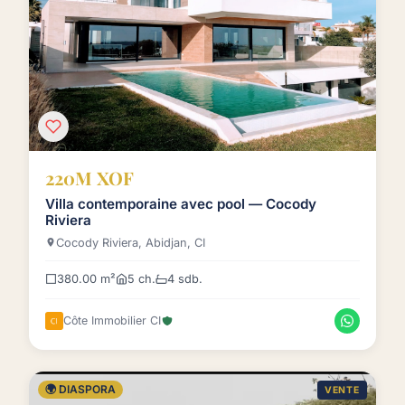
220M XOF
Villa contemporaine avec pool — Cocody
Riviera
Cocody Riviera, Abidjan, CI
380.00 m²
5 ch.
4 sdb.
Côte Immobilier CI
🌍 DIASPORA
VENTE