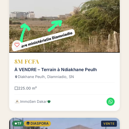
8M FCFA
À VENDRE – Terrain à Ndiakhane Peulh
Diakhane Peulh, Diamniadio, SN
225.00 m²
ImmoSen Dakar
TF
🌍 DIASPORA
VENTE