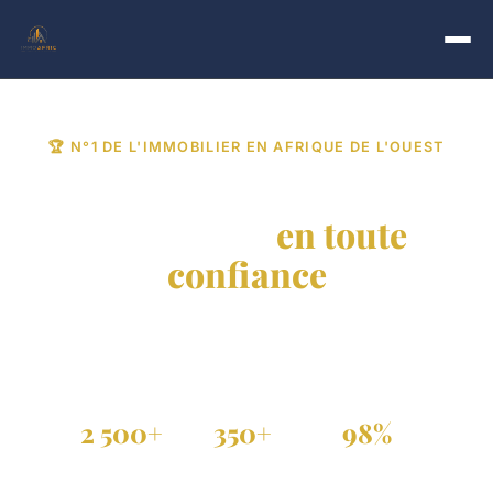
🏆 N°1 DE L'IMMOBILIER EN AFRIQUE DE L'OUEST
Trouvez votre bien
immobilier
en toute
confiance
Achat, vente et location de propriétés vérifiées au
Sénégal, Côte d'Ivoire et dans toute la diaspora.
2 500+
350+
98%
Annonces actives
Agences partenaires
Annonces vérifiées