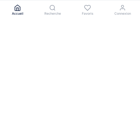
Accueil
Recherche
Favoris
Connexion
Le portail immobilier de référence en Afrique de l'Ouest.
NAVIGATION
Toutes les annonces
Acheter