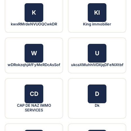
K
KI
kwxRMrdeNVUOQCwkDR
King immobilier
W
U
wDRokzqhjAfFyMeRDcAsSof
ukcaXMuhhlVDXjqDFeNiXtbf
CD
D
CAP DE NAZ IMMO
Dk
SERVICES