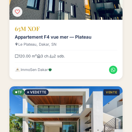
65M XOF
Appartement F4 vue mer — Plateau
Le Plateau, Dakar, SN
120.00 m²
3 ch.
2 sdb.
ImmoSen Dakar
TF
⭐ VEDETTE
VENTE