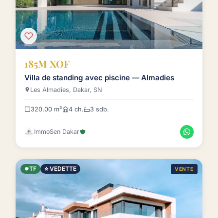
185M XOF
Villa de standing avec piscine — Almadies
Les Almadies, Dakar, SN
320.00 m²
4 ch.
3 sdb.
ImmoSen Dakar
TF
⭐ VEDETTE
VENTE